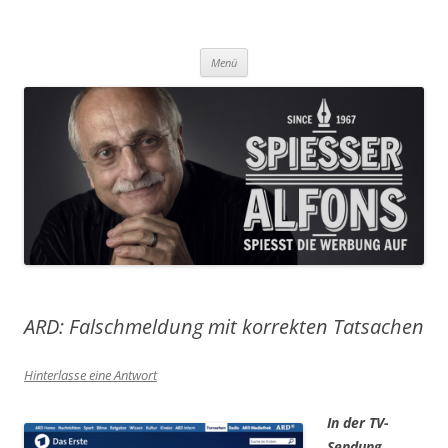
Was Sie aus der Werbung nicht erfahren, das lesen Sie hier!
Spiesser Alfons
Zum
Menü
Inhalt
springen
ARD: Falschmeldung mit korrekten Tatsachen
Hinterlasse eine Antwort
In der TV-
Sendung