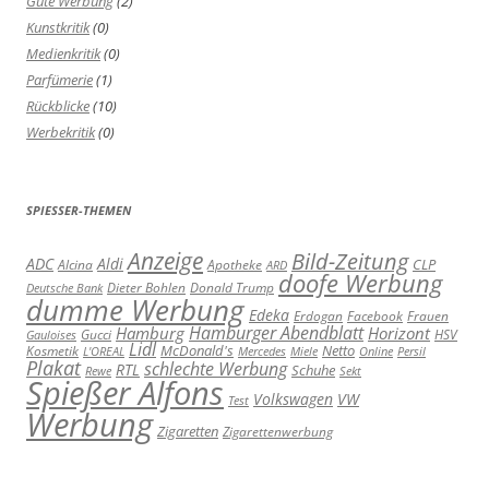
Gute Werbung
(2)
Kunstkritik
(0)
Medienkritik
(0)
Parfümerie
(1)
Rückblicke
(10)
Werbekritik
(0)
SPIESSER-THEMEN
Anzeige
Bild-Zeitung
ADC
Aldi
Alcina
Apotheke
CLP
ARD
doofe Werbung
Dieter Bohlen
Donald Trump
Deutsche Bank
dumme Werbung
Edeka
Erdogan
Facebook
Frauen
Hamburger Abendblatt
Hamburg
Horizont
Gucci
HSV
Gauloises
Lidl
Kosmetik
McDonald's
Netto
L'OREAL
Mercedes
Miele
Online
Persil
Plakat
schlechte Werbung
RTL
Schuhe
Rewe
Sekt
Spießer Alfons
Volkswagen
VW
Test
Werbung
Zigaretten
Zigarettenwerbung