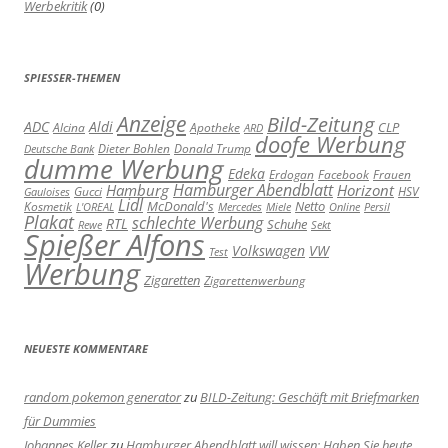
Werbekritik
(0)
SPIESSER-THEMEN
Anzeige
Bild-Zeitung
ADC
Aldi
Alcina
Apotheke
CLP
ARD
doofe Werbung
Dieter Bohlen
Donald Trump
Deutsche Bank
dumme Werbung
Edeka
Erdogan
Facebook
Frauen
Hamburger Abendblatt
Hamburg
Horizont
Gucci
HSV
Gauloises
Lidl
Kosmetik
McDonald's
Netto
L'OREAL
Mercedes
Miele
Online
Persil
Plakat
schlechte Werbung
RTL
Schuhe
Rewe
Sekt
Spießer Alfons
Volkswagen
VW
Test
Werbung
Zigaretten
Zigarettenwerbung
NEUESTE KOMMENTARE
random pokemon generator
zu
BILD-Zeitung: Geschäft mit Briefmarken
für Dummies
Johannes Keller
zu
Hamburger Abendblatt will wissen: Haben Sie heute