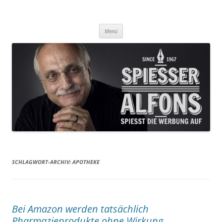
Was Sie aus der Werbung nicht erfahren, das lesen Sie hier!
Spiesser Alfons
Zum
Menü
Inhalt
springen
SCHLAGWORT-ARCHIV:
APOTHEKE
Bei Amazon werden tatsächlich
Pharmazieprodukte ohne Wirkung