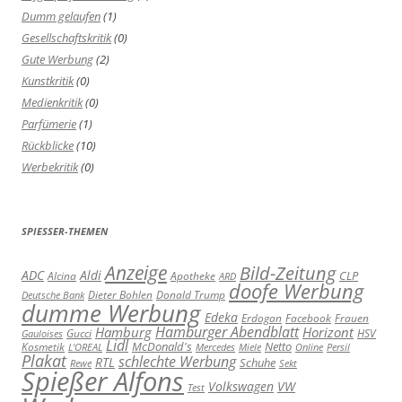
Dumm gelaufen
(1)
Gesellschaftskritik
(0)
Gute Werbung
(2)
Kunstkritik
(0)
Medienkritik
(0)
Parfümerie
(1)
Rückblicke
(10)
Werbekritik
(0)
SPIESSER-THEMEN
Anzeige
Bild-Zeitung
ADC
Aldi
Alcina
Apotheke
CLP
ARD
doofe Werbung
Dieter Bohlen
Donald Trump
Deutsche Bank
dumme Werbung
Edeka
Erdogan
Facebook
Frauen
Hamburger Abendblatt
Hamburg
Horizont
Gucci
HSV
Gauloises
Lidl
Kosmetik
McDonald's
Netto
L'OREAL
Mercedes
Miele
Online
Persil
Plakat
schlechte Werbung
RTL
Schuhe
Rewe
Sekt
Spießer Alfons
Volkswagen
VW
Test