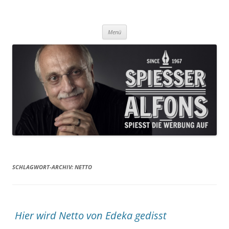
Was Sie aus der Werbung nicht erfahren, das lesen Sie hier!
Spiesser Alfons
Zum
Menü
Inhalt
springen
SCHLAGWORT-ARCHIV:
NETTO
Hier wird Netto von Edeka gedisst