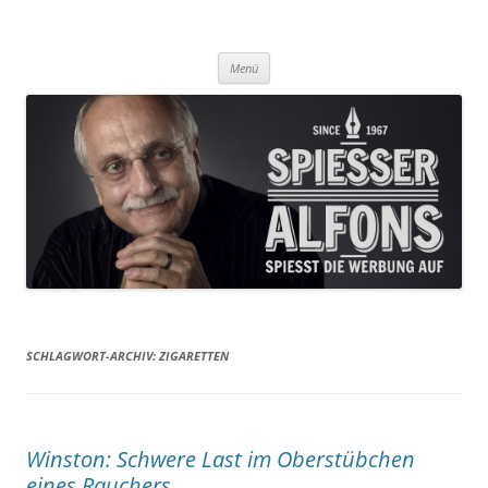
Was Sie aus der Werbung nicht erfahren, das lesen Sie hier!
Spiesser Alfons
Zum
Menü
Inhalt
springen
SCHLAGWORT-ARCHIV:
ZIGARETTEN
Winston: Schwere Last im Oberstübchen
eines Rauchers