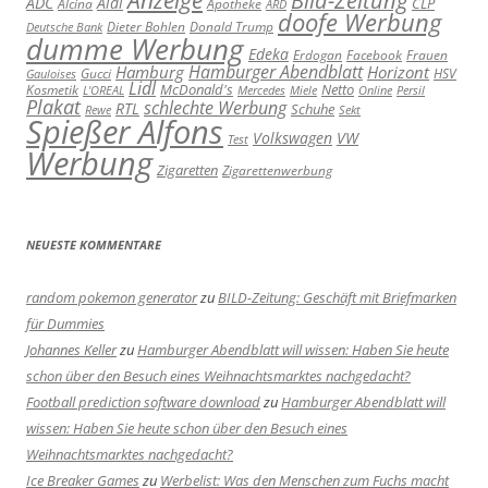
Anzeige
Bild-Zeitung
ADC
Aldi
Alcina
Apotheke
CLP
ARD
doofe Werbung
Dieter Bohlen
Donald Trump
Deutsche Bank
dumme Werbung
Edeka
Erdogan
Facebook
Frauen
Hamburger Abendblatt
Hamburg
Horizont
Gucci
HSV
Gauloises
Lidl
Kosmetik
McDonald's
Netto
L'OREAL
Mercedes
Miele
Online
Persil
Plakat
schlechte Werbung
RTL
Schuhe
Rewe
Sekt
Spießer Alfons
Volkswagen
VW
Test
Werbung
Zigaretten
Zigarettenwerbung
NEUESTE KOMMENTARE
random pokemon generator
zu
BILD-Zeitung: Geschäft mit Briefmarken
für Dummies
Johannes Keller
zu
Hamburger Abendblatt will wissen: Haben Sie heute
schon über den Besuch eines Weihnachtsmarktes nachgedacht?
Football prediction software download
zu
Hamburger Abendblatt will
wissen: Haben Sie heute schon über den Besuch eines
Weihnachtsmarktes nachgedacht?
Ice Breaker Games
zu
Werbelist: Was den Menschen zum Fuchs macht