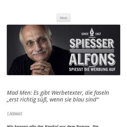
Was Sie aus der Werbung nicht erfahren, das lesen Sie hier!
Spiesser Alfons
Zum
Menü
Inhalt
springen
Mad Men: Es gibt Werbetexter, die faseln
„erst richtig süß, wenn sie blau sind“
1 Antwort
Wir kennen alle das Kapitel aus dem Roman „Die