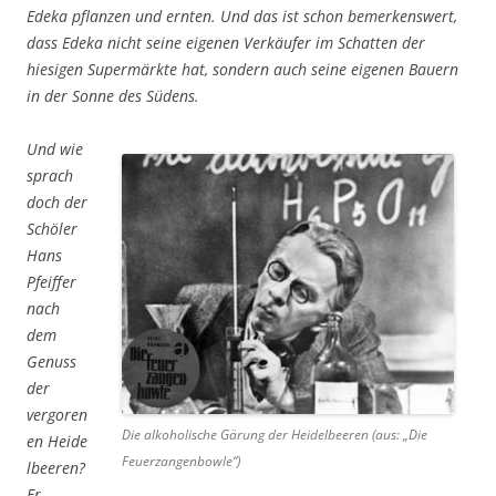
Edeka pflanzen und ernten. Und das ist schon bemerkenswert,
dass Edeka nicht seine eigenen Verkäufer im Schatten der
hiesigen Supermärkte hat, sondern auch seine eigenen Bauern
in der Sonne des Südens.
Und wie
sprach
doch der
Schöler
Hans
Pfeiffer
nach
dem
Genuss
der
vergoren
Die alkoholische Gärung der Heidelbeeren (aus: „Die
en Heide
Feuerzangenbowle“)
lbeeren?
Er