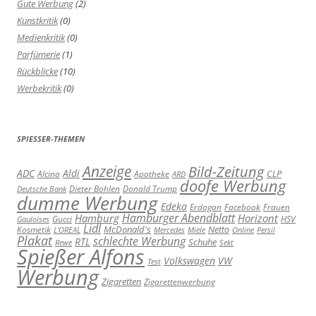
Gute Werbung
(2)
Kunstkritik
(0)
Medienkritik
(0)
Parfümerie
(1)
Rückblicke
(10)
Werbekritik
(0)
SPIESSER-THEMEN
Anzeige
Bild-Zeitung
ADC
Aldi
Alcina
Apotheke
CLP
ARD
doofe Werbung
Dieter Bohlen
Donald Trump
Deutsche Bank
dumme Werbung
Edeka
Erdogan
Facebook
Frauen
Hamburger Abendblatt
Hamburg
Horizont
Gucci
HSV
Gauloises
Lidl
Kosmetik
McDonald's
Netto
L'OREAL
Mercedes
Miele
Online
Persil
Plakat
schlechte Werbung
RTL
Schuhe
Rewe
Sekt
Spießer Alfons
Volkswagen
VW
Test
Werbung
Zigaretten
Zigarettenwerbung