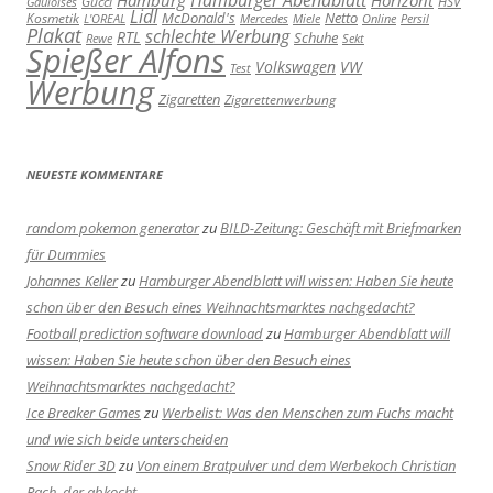
Gucci
HSV
Gauloises
Lidl
Kosmetik
McDonald's
Netto
L'OREAL
Mercedes
Miele
Online
Persil
Plakat
schlechte Werbung
RTL
Schuhe
Rewe
Sekt
Spießer Alfons
Volkswagen
VW
Test
Werbung
Zigaretten
Zigarettenwerbung
NEUESTE KOMMENTARE
random pokemon generator
zu
BILD-Zeitung: Geschäft mit Briefmarken
für Dummies
Johannes Keller
zu
Hamburger Abendblatt will wissen: Haben Sie heute
schon über den Besuch eines Weihnachtsmarktes nachgedacht?
Football prediction software download
zu
Hamburger Abendblatt will
wissen: Haben Sie heute schon über den Besuch eines
Weihnachtsmarktes nachgedacht?
Ice Breaker Games
zu
Werbelist: Was den Menschen zum Fuchs macht
und wie sich beide unterscheiden
Snow Rider 3D
zu
Von einem Bratpulver und dem Werbekoch Christian
Rach, der abkocht