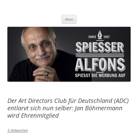
Was Sie aus der Werbung nicht erfahren, das lesen Sie hier!
Spiesser Alfons
Zum
Menü
Inhalt
springen
Der Art Directors Club für Deutschland (ADC)
entlarvt sich nun selber: Jan Böhmermann
wird Ehrenmitglied
5 Antworten