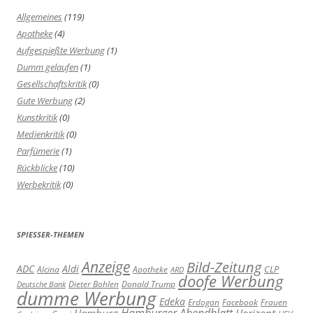
Allgemeines
(119)
Apotheke
(4)
Aufgespießte Werbung
(1)
Dumm gelaufen
(1)
Gesellschaftskritik
(0)
Gute Werbung
(2)
Kunstkritik
(0)
Medienkritik
(0)
Parfümerie
(1)
Rückblicke
(10)
Werbekritik
(0)
SPIESSER-THEMEN
Anzeige
Bild-Zeitung
ADC
Aldi
Alcina
Apotheke
CLP
ARD
doofe Werbung
Dieter Bohlen
Donald Trump
Deutsche Bank
dumme Werbung
Edeka
Erdogan
Facebook
Frauen
Hamburger Abendblatt
Hamburg
Horizont