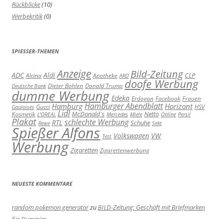
Rückblicke
(10)
Werbekritik
(0)
SPIESSER-THEMEN
Anzeige
Bild-Zeitung
ADC
Aldi
Alcina
Apotheke
CLP
ARD
doofe Werbung
Dieter Bohlen
Donald Trump
Deutsche Bank
dumme Werbung
Edeka
Erdogan
Facebook
Frauen
Hamburger Abendblatt
Hamburg
Horizont
Gucci
HSV
Gauloises
Lidl
Kosmetik
McDonald's
Netto
L'OREAL
Mercedes
Miele
Online
Persil
Plakat
schlechte Werbung
RTL
Schuhe
Rewe
Sekt
Spießer Alfons
Volkswagen
VW
Test
Werbung
Zigaretten
Zigarettenwerbung
NEUESTE KOMMENTARE
random pokemon generator
zu
BILD-Zeitung: Geschäft mit Briefmarken