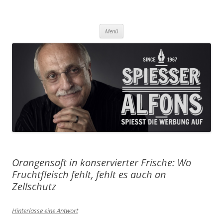
Was Sie aus der Werbung nicht erfahren, das lesen Sie hier!
Spiesser Alfons
Zum
Menü
Inhalt
springen
Orangensaft in konservierter Frische: Wo
Fruchtfleisch fehlt, fehlt es auch an
Zellschutz
Hinterlasse eine Antwort