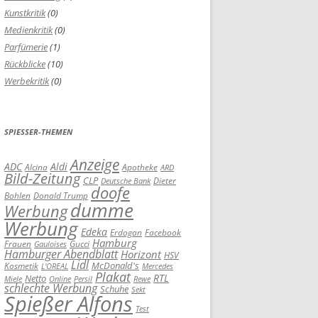
Kunstkritik
(0)
Medienkritik
(0)
Parfümerie
(1)
Rückblicke
(10)
Werbekritik
(0)
SPIESSER-THEMEN
Anzeige
ADC
Aldi
Alcina
Apotheke
ARD
Bild-Zeitung
CLP
Dieter
Deutsche Bank
doofe
Bohlen
Donald Trump
dumme
Werbung
Werbung
Edeka
Erdogan
Facebook
Hamburg
Frauen
Gucci
Gauloises
Hamburger Abendblatt
Horizont
HSV
Lidl
Kosmetik
McDonald's
L'OREAL
Mercedes
Plakat
RTL
Netto
Miele
Online
Persil
Rewe
schlechte Werbung
Schuhe
Sekt
Spießer Alfons
Test