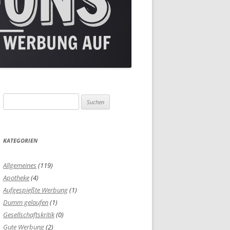
Suchen
nach:
KATEGORIEN
Allgemeines
(119)
Apotheke
(4)
Aufgespießte Werbung
(1)
Dumm gelaufen
(1)
Gesellschaftskritik
(0)
Gute Werbung
(2)