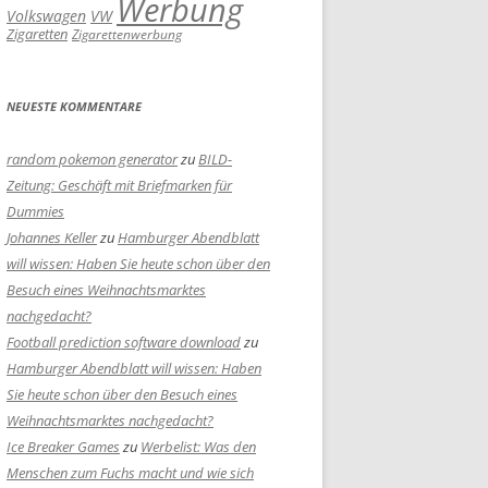
Werbung
Volkswagen
VW
Zigaretten
Zigarettenwerbung
NEUESTE KOMMENTARE
random pokemon generator
zu
BILD-
Zeitung: Geschäft mit Briefmarken für
Dummies
Johannes Keller
zu
Hamburger Abendblatt
will wissen: Haben Sie heute schon über den
Besuch eines Weihnachtsmarktes
nachgedacht?
Football prediction software download
zu
Hamburger Abendblatt will wissen: Haben
Sie heute schon über den Besuch eines
Weihnachtsmarktes nachgedacht?
Ice Breaker Games
zu
Werbelist: Was den
Menschen zum Fuchs macht und wie sich