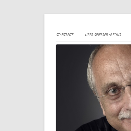
Was Sie aus der Werbung nicht erfahren, das le
Spiesser Alfons
STARTSEITE
ÜBER SPIESSER ALFONS